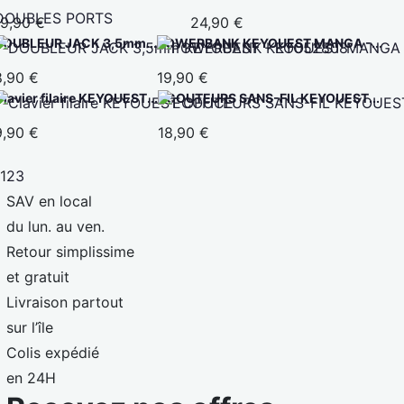
19,90 €
24,90 €
DOUBLEUR JACK 3,5mm...
POWERBANK KEYOUEST MANGA -...
8,90 €
19,90 €
lavier filaire KEYOUEST...
ECOUTEURS SANS-FIL KEYOUEST...
9,90 €
18,90 €
1
2
3
SAV en local
du lun. au ven.
Retour simplissime
et gratuit
Livraison partout
sur l’île
Colis expédié
en 24H