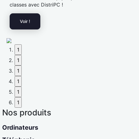
classes avec DistriPC !
Voir !
1
1
1
1
1
1
Nos produits
Ordinateurs