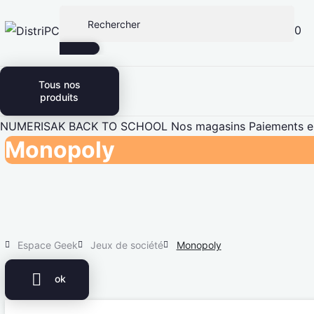
0
Tous nos
produits
NUMERISAK
BACK TO SCHOOL
Nos magasins
Paiements en
Monopoly
Espace Geek
Jeux de société
Monopoly

ok