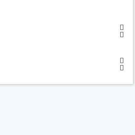



