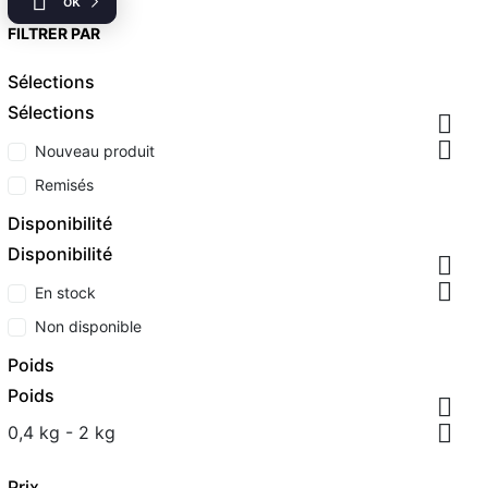

ok
FILTRER PAR
Sélections
Sélections


Nouveau produit
Remisés
Disponibilité
Disponibilité


En stock
Non disponible
Poids
Poids


0,4 kg - 2 kg
Prix