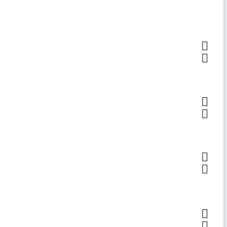







