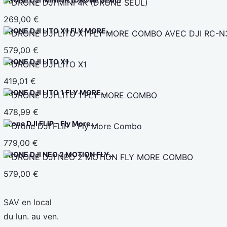
269,00 €
DRONE DJI LITO X1 FLY MORE...
579,00 €
DRONE DJI LITO X1
419,01 €
DRONE DJI LITO 1 FLY MORE...
478,99 €
Drone DJI FLIP - Fly More...
779,00 €
DRONE DJI NEO 2 MOTION FLY...
579,00 €
SAV en local
du lun. au ven.