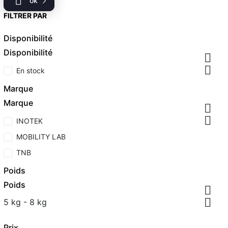

ok
FILTRER PAR
Disponibilité
Disponibilité


En stock
Marque
Marque


INOTEK
MOBILITY LAB
TNB
Poids
Poids


5 kg - 8 kg
Prix