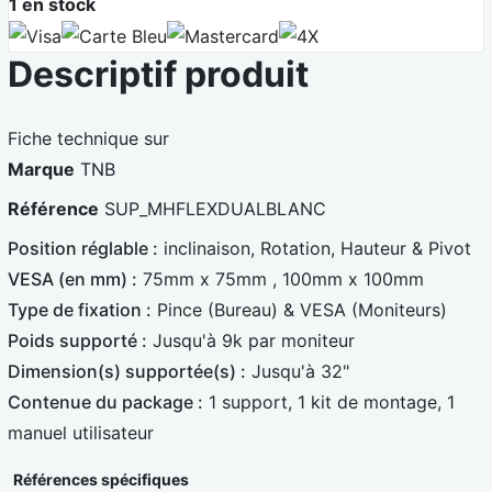
1
en stock
V
C
M
4
Descriptif produit
i
a
a
X
s
r
s
a
t
t
Fiche technique sur
e
e
Marque
TNB
B
r
Référence
SUP_MHFLEXDUALBLANC
l
c
Position réglable :
inclinaison, Rotation, Hauteur & Pivot
e
a
VESA (en mm) :
75mm x 75mm , 100mm x 100mm
u
r
Type de fixation :
Pince (Bureau) & VESA (Moniteurs)
e
d
Poids supporté :
Jusqu'à 9k par moniteur
Dimension(s) supportée(s) :
Jusqu'à 32"
Contenue du package :
1 support, 1 kit de montage, 1
manuel utilisateur
Références spécifiques