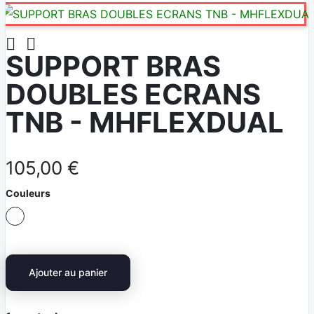


SUPPORT BRAS
DOUBLES ECRANS
TNB - MHFLEXDUAL
105,00 €
Couleurs
B
l
a
Ajouter au panier
n
c