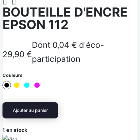


BOUTEILLE D'ENCRE
EPSON 112
Dont 0,04 € d'éco-
29,90 €
participation
Couleurs
J
C
M
N
a
y
A
o
u
a
G
i
Ajouter au panier
n
n
E
r
e
N
1
en stock
T
V