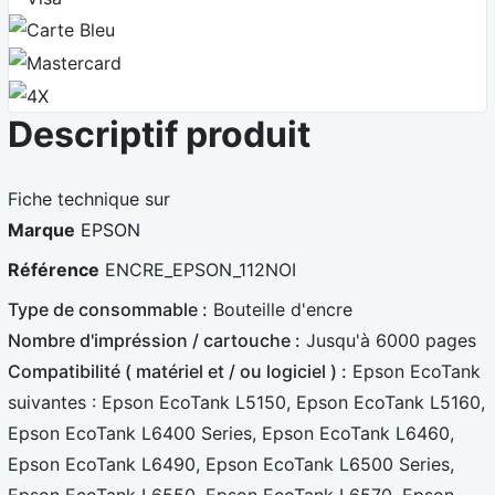
A
i
C
s
a
M
a
r
a
4
t
s
Descriptif produit
X
e
t
B
e
Fiche technique sur
l
r
Marque
EPSON
e
c
Référence
ENCRE_EPSON_112NOI
u
a
e
r
Type de consommable :
Bouteille d'encre
d
Nombre d'impréssion / cartouche :
Jusqu'à 6000 pages
Compatibilité ( matériel et / ou logiciel ) :
Epson EcoTank
suivantes : Epson EcoTank L5150, Epson EcoTank L5160,
Epson EcoTank L6400 Series, Epson EcoTank L6460,
Epson EcoTank L6490, Epson EcoTank L6500 Series,
Epson EcoTank L6550, Epson EcoTank L6570, Epson