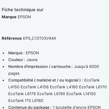
e
d
Fiche technique sur
Marque
EPSON
Référence
EPS_C13T03V44A
Marque :
EPSON
Couleur :
Jaune
Nombre d'impréssion / cartouche :
Jusqu'à 6000
pages
Compatibilité ( matériel et / ou logiciel ) :
EcoTank
L4150 EcoTank L4156 EcoTank L4160 EcoTank L6170
EcoTank L6176 EcoTank L6190 EcoTank L14150
EcoTank ITS L6160
Contenue du package :
1 bouteille d'encre EPSON