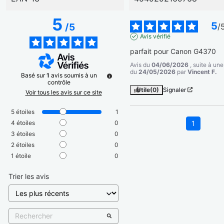
5
5
/
5
/
Avis vérifié
parfait pour Canon G4370
Avis du
04/06/2026
, suite à un
du
24/05/2026
par
Vincent F.
Basé sur
1
avis soumis à un
contrôle
Utile
(0)
Signaler
Voir tous les avis sur ce site
5
étoiles
1
4
étoiles
0
1
3
étoiles
0
2
étoiles
0
1
étoile
0
Trier les avis