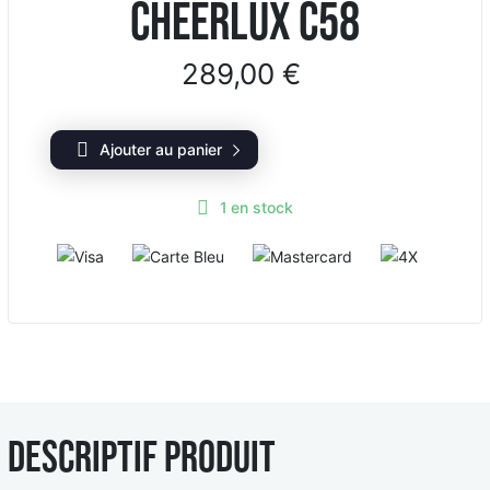
CHEERLUX C58
289,00 €
Ajouter au panier
1
en stock
V
C
M
4
i
a
a
X
s
r
s
a
t
t
e
e
B
r
l
c
e
a
Descriptif produit
u
r