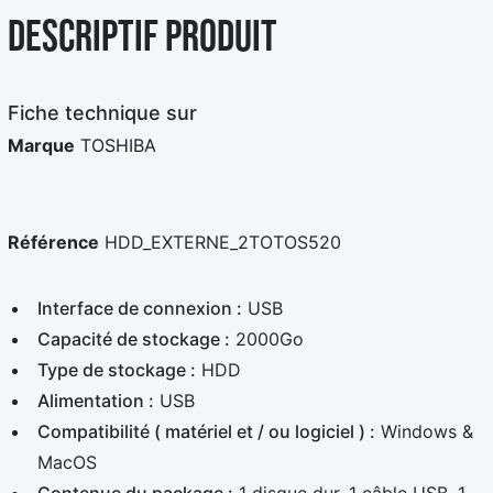
e
a
Descriptif produit
u
r
e
d
Fiche technique sur
Marque
TOSHIBA
Référence
HDD_EXTERNE_2TOTOS520
Interface de connexion :
USB
Capacité de stockage :
2000Go
Type de stockage :
HDD
Alimentation :
USB
Compatibilité ( matériel et / ou logiciel ) :
Windows &
MacOS