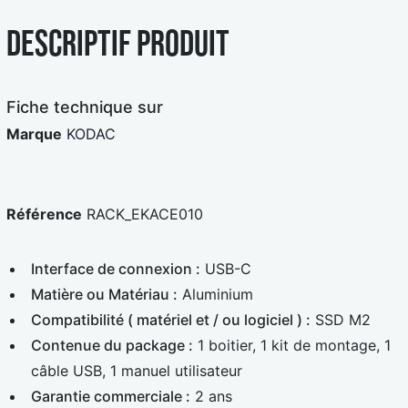
l
c
e
a
Descriptif produit
u
r
e
d
Fiche technique sur
Marque
KODAC
Référence
RACK_EKACE010
Interface de connexion :
USB-C
Matière ou Matériau :
Aluminium
Compatibilité ( matériel et / ou logiciel ) :
SSD M2
Contenue du package :
1 boitier, 1 kit de montage, 1
câble USB, 1 manuel utilisateur
Garantie commerciale :
2 ans