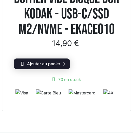
KODAK - USB-C/SSD
M2/NVME - EKACE010
14,90 €
Ajouter au panier
70
en stock
V
C
M
4
i
a
a
X
s
r
s
a
t
t
e
e
B
r