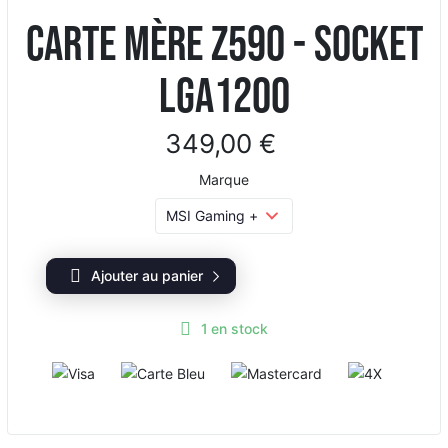
Carte mère Z590 - Socket
LGA1200
349,00 €
Marque
Ajouter au panier
1
en stock
V
C
M
4
i
a
a
X
s
r
s
a
t
t