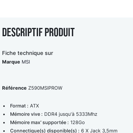
e
e
B
r
l
c
e
a
Descriptif produit
u
r
e
d
Fiche technique sur
Marque
MSI
Référence
Z590MSIPROW
Format :
ATX
Mémoire vive :
DDR4 jusqu'à 5333Mhz
Mémoire max' supportée :
128Go
Connectique(s) disponible(s) :
6 X Jack 3,5mm