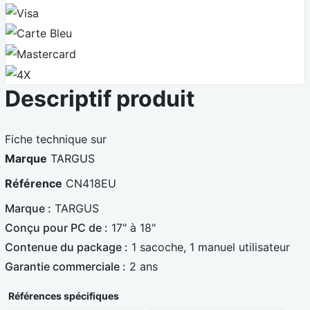
V
i
C
s
a
M
a
r
a
4
t
s
Descriptif produit
X
e
t
B
e
Fiche technique sur
l
r
Marque
TARGUS
e
c
Référence
CN418EU
u
a
e
r
Marque :
TARGUS
d
Conçu pour PC de :
17" à 18"
Contenue du package :
1 sacoche, 1 manuel utilisateur
Garantie commerciale :
2 ans
Références spécifiques