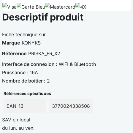
V
C
M
4
Descriptif produit
i
a
a
X
s
r
s
a
t
t
Fiche technique sur
e
e
Marque
KONYKS
B
r
Référence
PRISKA_FR_X2
l
c
Interface de connexion :
WIFI & Bluetooth
e
a
Puissance :
16A
u
r
Nombre de boitier :
2
e
d
Références spécifiques
EAN-13
3770024338508
SAV en local
du lun. au ven.