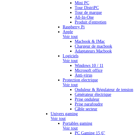
Mini PC
Tour DistriPC
Tour de marque
All-In-One
Produit d'entretien
Raspberry Pi
Apple
Voir tout
Macbook & IMac
Chargeur de macbook
Adaptateurs Macbook
Logiciels
Voir tout
Windows 10 / 11
Microsoft office
Anti-virus
Protection electrique
Voir tout
Onduleur & Régulateur de tension
Générateur électrique
Prise onduleur
Prise parafoudre
Câble secteur
Univers gaming
Voir tout
Portables gaming
Voir tout
PC Gaming 15,6''