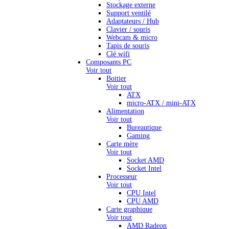
Stockage externe
Support ventilé
Adaptateurs / Hub
Clavier / souris
Webcam & micro
Tapis de souris
Clé wifi
Composants PC
Voir tout
Boitier
Voir tout
ATX
micro-ATX / mini-ATX
Alimentation
Voir tout
Bureautique
Gaming
Carte mère
Voir tout
Socket AMD
Socket Intel
Processeur
Voir tout
CPU Intel
CPU AMD
Carte graphique
Voir tout
AMD Radeon