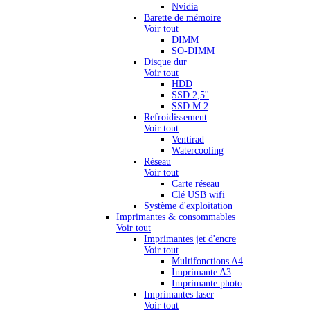
Nvidia
Barette de mémoire
Voir tout
DIMM
SO-DIMM
Disque dur
Voir tout
HDD
SSD 2,5''
SSD M.2
Refroidissement
Voir tout
Ventirad
Watercooling
Réseau
Voir tout
Carte réseau
Clé USB wifi
Système d'exploitation
Imprimantes & consommables
Voir tout
Imprimantes jet d'encre
Voir tout
Multifonctions A4
Imprimante A3
Imprimante photo
Imprimantes laser
Voir tout