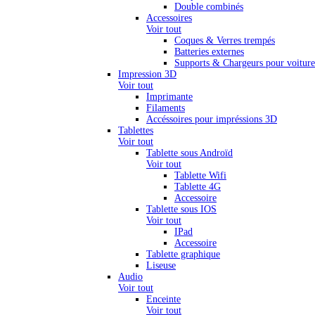
Double combinés
Accessoires
Voir tout
Coques & Verres trempés
Batteries externes
Supports & Chargeurs pour voiture
Impression 3D
Voir tout
Imprimante
Filaments
Accéssoires pour impréssions 3D
Tablettes
Voir tout
Tablette sous Androïd
Voir tout
Tablette Wifi
Tablette 4G
Accessoire
Tablette sous IOS
Voir tout
IPad
Accessoire
Tablette graphique
Liseuse
Audio
Voir tout
Enceinte
Voir tout