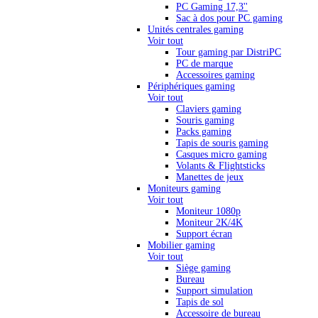
PC Gaming 17,3''
Sac à dos pour PC gaming
Unités centrales gaming
Voir tout
Tour gaming par DistriPC
PC de marque
Accessoires gaming
Périphériques gaming
Voir tout
Claviers gaming
Souris gaming
Packs gaming
Tapis de souris gaming
Casques micro gaming
Volants & Flightsticks
Manettes de jeux
Moniteurs gaming
Voir tout
Moniteur 1080p
Moniteur 2K/4K
Support écran
Mobilier gaming
Voir tout
Siège gaming
Bureau
Support simulation
Tapis de sol
Accessoire de bureau