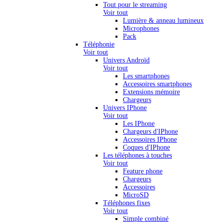
Tout pour le streaming
Voir tout
Lumière & anneau lumineux
Microphones
Pack
Téléphonie
Voir tout
Univers Androïd
Voir tout
Les smartphones
Accessoires smartphones
Extensions mémoire
Chargeurs
Univers IPhone
Voir tout
Les IPhone
Chargeurs d'IPhone
Accessoires IPhone
Coques d'IPhone
Les téléphones à touches
Voir tout
Feature phone
Chargeurs
Accessoires
MicroSD
Téléphones fixes
Voir tout
Simple combiné