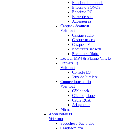
Enceinte bluetooth
Enceinte SONOS
Enceinte PC
Barre de son
Accessoires
Casque / écouteur
Voir tout
Casque audio
Casque-micro
Casque TV
Ecouteurs sans-fil
Ecouteurs filaire
Lecteur MP4 & Platine Vinyle
Univers Dj
Voir tout
Console DJ
Jeux de lumiere
Connectique audio
Voir tout
Câble jack
Câble optique
Câble RCA
Adaptateur
Micro
Accessoires PC
Voir tout
Sacoches / Sac à dos
Casque-micro