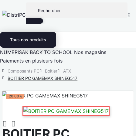
0
Tous nos produits
NUMERISAK
BACK TO SCHOOL
Nos magasins
Paiements en plusieurs fois
Composants PC
Boitier
ATX
BOITIER PC GAMEMAX SHINEG517
-20,00 €


BOITIER PC