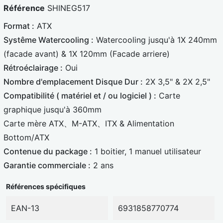
Référence
SHINEG517
l
c
Format :
ATX
e
a
Systême Watercooling :
Watercooling jusqu'à 1X 240mm
u
r
(facade avant) & 1X 120mm (Facade arriere)
e
d
Rétroéclairage :
Oui
Nombre d'emplacement Disque Dur :
2X 3,5" & 2X 2,5"
Compatibilité ( matériel et / ou logiciel ) :
Carte
graphique jusqu'à 360mm
Carte mère ATX、M-ATX、ITX & Alimentation
Bottom/ATX
Contenue du package :
1 boitier, 1 manuel utilisateur
Garantie commerciale :
2 ans
Références spécifiques
EAN-13
6931858770774