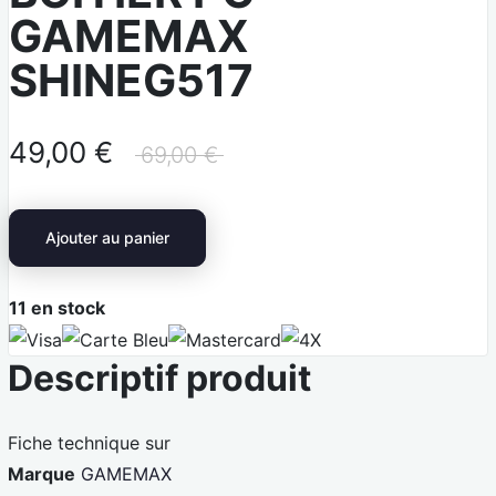
GAMEMAX
SHINEG517
49,00 €
69,00 €
Ajouter au panier
11
en stock
V
C
M
4
Descriptif produit
i
a
a
X
s
r
s
a
t
t
Fiche technique sur
e
e
Marque
GAMEMAX
B
r