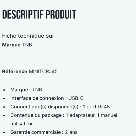
l
c
e
a
Descriptif produit
u
r
e
d
Fiche technique sur
Marque
TNB
Référence
MINITCRJ45
Marque :
TNB
Interface de connexion :
USB-C
Connectique(s) disponible(s) :
1 port RJ45
Contenue du package :
1 adaptateur, 1 manuel
utilisateur
Garantie commerciale :
2 ans