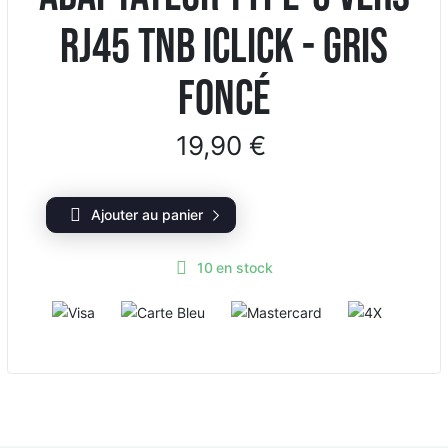
RJ45 TNB iClick - gris
foncé
19,90 €
Ajouter au panier
10
en stock
V
C
M
4
i
a
a
X
s
r
s
a
t
t
e
e
B
r