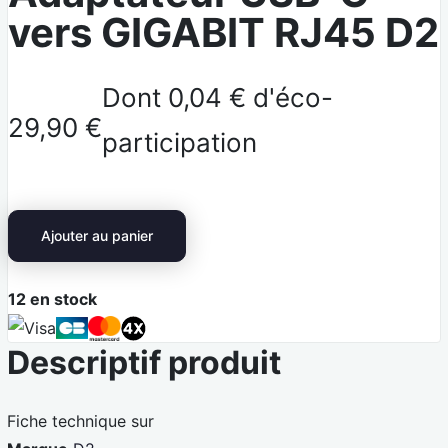
vers GIGABIT RJ45 D2
Dont 0,04 € d'éco-
29,90 €
participation
Ajouter au panier
12
en stock
V
C
M
4
Descriptif produit
i
a
a
X
s
r
s
a
t
t
Fiche technique sur
e
e