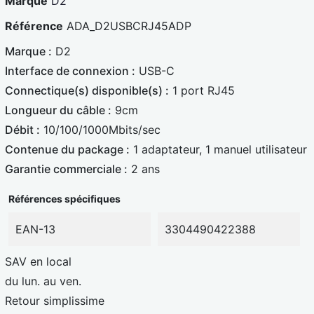
Marque
D2
B
r
Référence
ADA_D2USBCRJ45ADP
l
c
Marque :
D2
e
a
Interface de connexion :
USB-C
u
r
Connectique(s) disponible(s) :
1 port RJ45
e
d
Longueur du câble :
9cm
Débit :
10/100/1000Mbits/sec
Contenue du package :
1 adaptateur, 1 manuel utilisateur
Garantie commerciale :
2 ans
Références spécifiques
EAN-13
3304490422388
SAV en local
du lun. au ven.
Retour simplissime