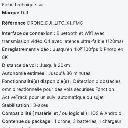
a
t
t
Fiche technique sur
e
e
Marque
DJI
B
r
Référence
DRONE_DJI_LITO_X1_FMC
l
c
Interface de connexion :
Bluetooth et Wifi avec
e
a
transmission vidéo O4 avec latence ultra-faible (120ms)
u
r
Enregistrement vidéo :
Jusqu'en 4K@100fps & Photo en
e
d
8K
Distance de vol :
Jusqu'à 20km
Autonomie estimée :
Jusqu'à 36 minutes
Fonctionnalité(s) disponible(s) :
Détection d'obstacles
omnidirectionnelle pour des vols sécurisés Fonction
ActiveTrack pour un suivi automatique du sujet
Stabilisation :
3-axes
Compatibilité ( matériel et / ou logiciel ) :
IOS & Android
Contenue du package :
1 drone, 3 batteries, 1 chargeur