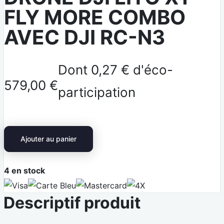
FLY MORE COMBO
AVEC DJI RC-N3
Dont 0,27 € d'éco-
579,00 €
participation
Ajouter au panier
4
en stock
V
C
M
4
Descriptif produit
i
a
a
X
s
r
s