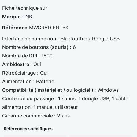
a
t
t
Fiche technique sur
e
e
Marque
TNB
B
r
Référence
MWGRADIENTBK
l
c
Interface de connexion :
Bluetooth ou Dongle USB
e
a
Nombre de boutons (souris) :
6
u
r
Nombre de DPI :
1600
e
d
Ambidextre :
Oui
Rétroéclairage :
Oui
Alimentation :
Batterie
Compatibilité ( matériel et / ou logiciel ) :
Windows
Contenue du package :
1 souris, 1 dongle USB, 1 câble
alimentation, 1 manuel utilisateur
Garantie commerciale :
2 ans
Références spécifiques