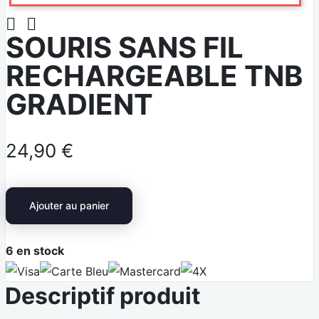


SOURIS SANS FIL
RECHARGEABLE TNB
GRADIENT
24,90 €
Ajouter au panier
6
en stock
V
C
M
4
Descriptif produit
i
a
a
X
s
r
s