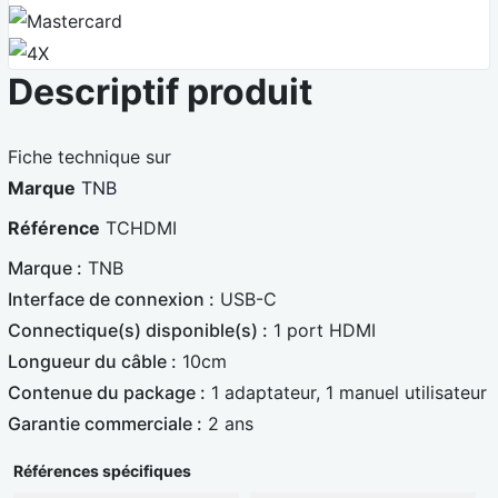
s
a
M
a
r
a
4
t
s
Descriptif produit
X
e
t
B
e
Fiche technique sur
l
r
Marque
TNB
e
c
Référence
TCHDMI
u
a
e
r
Marque :
TNB
d
Interface de connexion :
USB-C
Connectique(s) disponible(s) :
1 port HDMI
Longueur du câble :
10cm
Contenue du package :
1 adaptateur, 1 manuel utilisateur
Garantie commerciale :
2 ans
Références spécifiques