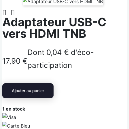


Adaptateur USB-C
vers HDMI TNB
Dont 0,04 € d'éco-
17,90 €
participation
Ajouter au panier
1
en stock
V
i
C