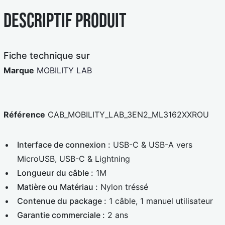
e
a
Descriptif produit
u
r
e
d
Fiche technique sur
Marque
MOBILITY LAB
Référence
CAB_MOBILITY_LAB_3EN2_ML3162XXROU
Interface de connexion :
USB-C & USB-A vers
MicroUSB, USB-C & Lightning
Longueur du câble :
1M
Matière ou Matériau :
Nylon tréssé
Contenue du package :
1 câble, 1 manuel utilisateur
Garantie commerciale :
2 ans