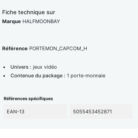
e
d
Fiche technique sur
Marque
HALFMOONBAY
Référence
PORTEMON_CAPCOM_H
Univers :
jeux vidéo
Contenue du package :
1 porte-monnaie
Références spécifiques
EAN-13
5055453452871