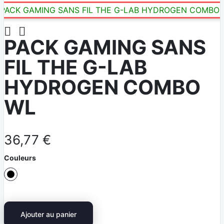


PACK GAMING SANS
FIL THE G-LAB
HYDROGEN COMBO
WL
36,77 €
Couleurs
N
o
i
Ajouter au panier