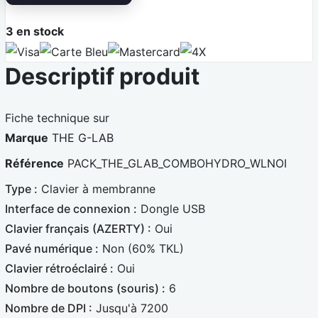
r
3
en stock
V
C
M
4
Descriptif produit
i
a
a
X
s
r
s
a
t
t
Fiche technique sur
e
e
Marque
THE G-LAB
B
r
Référence
PACK_THE_GLAB_COMBOHYDRO_WLNOI
l
c
Type :
Clavier à membranne
e
a
Interface de connexion :
Dongle USB
u
r
Clavier français (AZERTY) :
Oui
e
d
Pavé numérique :
Non (60% TKL)
Clavier rétroéclairé :
Oui
Nombre de boutons (souris) :
6
Nombre de DPI :
Jusqu'à 7200