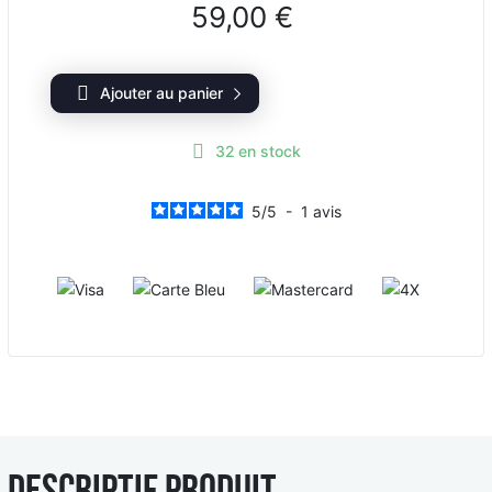
59,00 €
Ajouter au panier
32
en stock
5
/
5
-
1
avis
Visa
Carte Bleue
Mastercard
4X
Descriptif produit