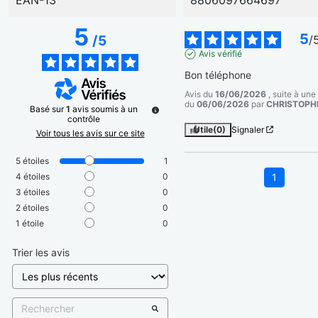
5
5
/
5
/
Avis vérifié
Bon téléphone
Avis du
16/06/2026
, suite à un
du
06/06/2026
par
CHRISTOPHE
Basé sur
1
avis soumis à un
contrôle
Utile
(0)
Signaler
Voir tous les avis sur ce site
5
étoiles
1
4
étoiles
0
1
3
étoiles
0
2
étoiles
0
1
étoile
0
Trier les avis