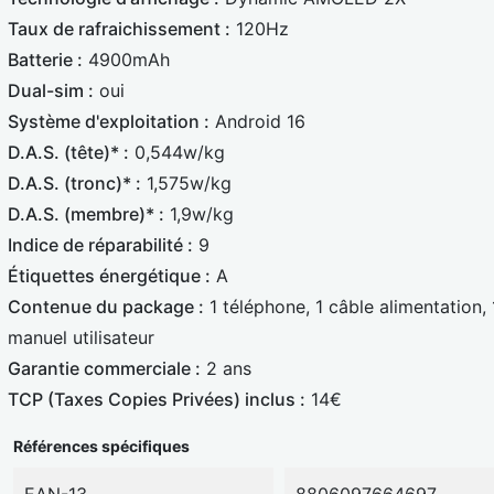
Taux de rafraichissement :
120Hz
Batterie :
4900mAh
Dual-sim :
oui
Système d'exploitation :
Android 16
D.A.S. (tête)* :
0,544w/kg
D.A.S. (tronc)* :
1,575w/kg
D.A.S. (membre)* :
1,9w/kg
Indice de réparabilité :
9
Étiquettes énergétique :
A
Contenue du package :
1 téléphone, 1 câble alimentation, 
manuel utilisateur
Garantie commerciale :
2 ans
TCP (Taxes Copies Privées) inclus :
14€
Références spécifiques
EAN-13
8806097664697