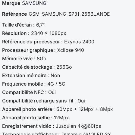
Marque
SAMSUNG
Référence
GSM_SAMSUNG_S731_256BLANOE
Taille d'écran :
6,7"
Résolution :
2340 x 1080px
Référence du processeur :
Exynos 2400
Processeur graphique :
Xclipse 940
Mémoire vive :
8Go
Capacité de stockage :
256Go
Extension mémoire :
Non
Fréquence mobile :
4G / 5G
Compatibilité NFC :
Oui
Compatibilité recharge sans-fil :
Oui
Appareil photo arrière :
50Mpx + 12Mpx + 8Mpx
Appareil photo selfie :
12Mpx
Enregistrement vidéo :
Jusqu'en 4k@60fps
Technologie d'affichage :
Dynamic AMOLED 2X