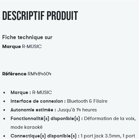
l
c
e
a
Descriptif produit
u
r
e
d
Fiche technique sur
Marque
R-MUSIC
Référence
RM484604
Marque :
R-MUSIC
Interface de connexion :
Bluetooth & Filaire
Autonomie estimée :
Jusqu'à 14 heures
Fonctionnalité(s) disponible(s) :
Déformation de la voix,
mode karaoké
Connectique(s) disponible(s) :
1 port jack 3.5mm, 1 port