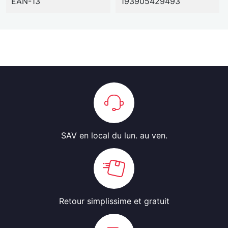
EAN-13
193905429493
SAV en local
du lun. au ven.
Retour simplissime
et gratuit