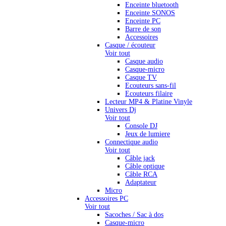
Enceinte bluetooth
Enceinte SONOS
Enceinte PC
Barre de son
Accessoires
Casque / écouteur
Voir tout
Casque audio
Casque-micro
Casque TV
Ecouteurs sans-fil
Ecouteurs filaire
Lecteur MP4 & Platine Vinyle
Univers Dj
Voir tout
Console DJ
Jeux de lumiere
Connectique audio
Voir tout
Câble jack
Câble optique
Câble RCA
Adaptateur
Micro
Accessoires PC
Voir tout
Sacoches / Sac à dos
Casque-micro