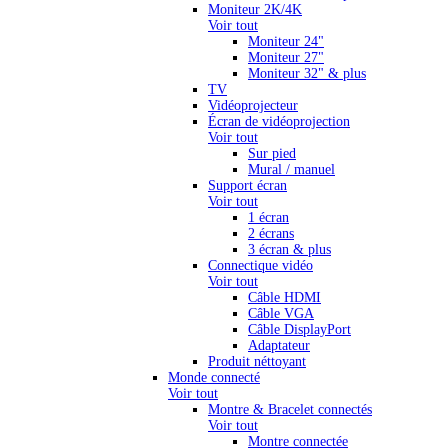
Moniteur 2K/4K
Voir tout
Moniteur 24"
Moniteur 27"
Moniteur 32" & plus
TV
Vidéoprojecteur
Écran de vidéoprojection
Voir tout
Sur pied
Mural / manuel
Support écran
Voir tout
1 écran
2 écrans
3 écran & plus
Connectique vidéo
Voir tout
Câble HDMI
Câble VGA
Câble DisplayPort
Adaptateur
Produit néttoyant
Monde connecté
Voir tout
Montre & Bracelet connectés
Voir tout
Montre connectée