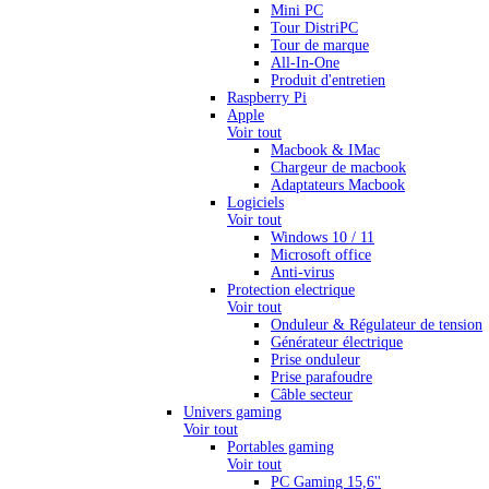
Mini PC
Tour DistriPC
Tour de marque
All-In-One
Produit d'entretien
Raspberry Pi
Apple
Voir tout
Macbook & IMac
Chargeur de macbook
Adaptateurs Macbook
Logiciels
Voir tout
Windows 10 / 11
Microsoft office
Anti-virus
Protection electrique
Voir tout
Onduleur & Régulateur de tension
Générateur électrique
Prise onduleur
Prise parafoudre
Câble secteur
Univers gaming
Voir tout
Portables gaming
Voir tout
PC Gaming 15,6''