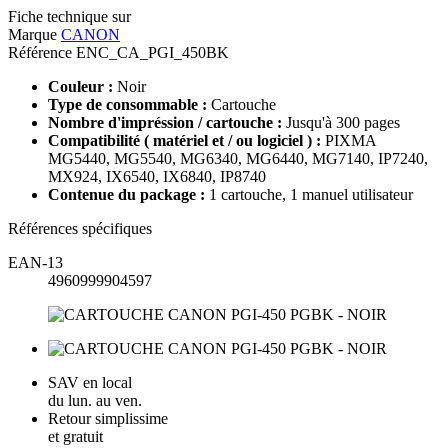
Fiche technique sur
Marque
CANON
Référence
ENC_CA_PGI_450BK
Couleur :
Noir
Type de consommable :
Cartouche
Nombre d'impréssion / cartouche :
Jusqu'à 300 pages
Compatibilité ( matériel et / ou logiciel ) :
PIXMA
MG5440, MG5540, MG6340, MG6440, MG7140, IP7240,
MX924, IX6540, IX6840, IP8740
Contenue du package :
1 cartouche, 1 manuel utilisateur
Références spécifiques
EAN-13
4960999904597
SAV en local
du lun. au ven.
Retour simplissime
et gratuit