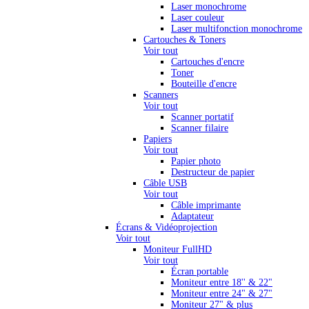
Laser monochrome
Laser couleur
Laser multifonction monochrome
Cartouches & Toners
Voir tout
Cartouches d'encre
Toner
Bouteille d'encre
Scanners
Voir tout
Scanner portatif
Scanner filaire
Papiers
Voir tout
Papier photo
Destructeur de papier
Câble USB
Voir tout
Câble imprimante
Adaptateur
Écrans & Vidéoprojection
Voir tout
Moniteur FullHD
Voir tout
Écran portable
Moniteur entre 18'' & 22"
Moniteur entre 24" & 27"
Moniteur 27" & plus