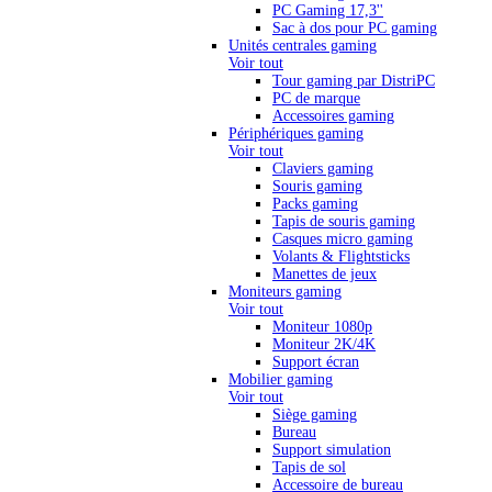
PC Gaming 17,3''
Sac à dos pour PC gaming
Unités centrales gaming
Voir tout
Tour gaming par DistriPC
PC de marque
Accessoires gaming
Périphériques gaming
Voir tout
Claviers gaming
Souris gaming
Packs gaming
Tapis de souris gaming
Casques micro gaming
Volants & Flightsticks
Manettes de jeux
Moniteurs gaming
Voir tout
Moniteur 1080p
Moniteur 2K/4K
Support écran
Mobilier gaming
Voir tout
Siège gaming
Bureau
Support simulation
Tapis de sol
Accessoire de bureau