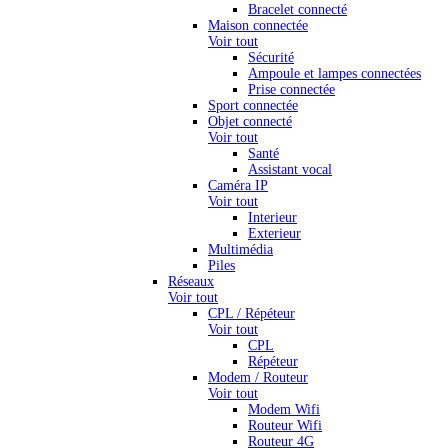
Bracelet connecté
Maison connectée
Voir tout
Sécurité
Ampoule et lampes connectées
Prise connectée
Sport connectée
Objet connecté
Voir tout
Santé
Assistant vocal
Caméra IP
Voir tout
Interieur
Exterieur
Multimédia
Piles
Réseaux
Voir tout
CPL / Répéteur
Voir tout
CPL
Répéteur
Modem / Routeur
Voir tout
Modem Wifi
Routeur Wifi
Routeur 4G