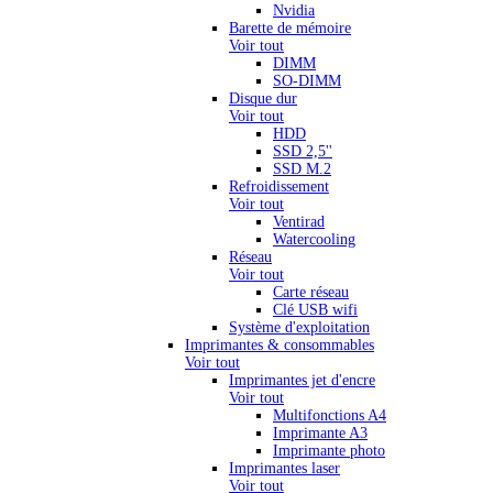
Nvidia
Barette de mémoire
Voir tout
DIMM
SO-DIMM
Disque dur
Voir tout
HDD
SSD 2,5''
SSD M.2
Refroidissement
Voir tout
Ventirad
Watercooling
Réseau
Voir tout
Carte réseau
Clé USB wifi
Système d'exploitation
Imprimantes & consommables
Voir tout
Imprimantes jet d'encre
Voir tout
Multifonctions A4
Imprimante A3
Imprimante photo
Imprimantes laser
Voir tout