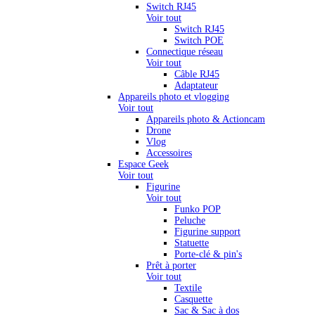
Switch RJ45
Voir tout
Switch RJ45
Switch POE
Connectique réseau
Voir tout
Câble RJ45
Adaptateur
Appareils photo et vlogging
Voir tout
Appareils photo & Actioncam
Drone
Vlog
Accessoires
Espace Geek
Voir tout
Figurine
Voir tout
Funko POP
Peluche
Figurine support
Statuette
Porte-clé & pin's
Prêt à porter
Voir tout
Textile
Casquette
Sac & Sac à dos