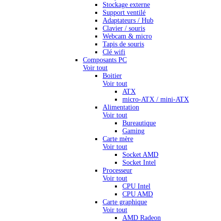
Stockage externe
Support ventilé
Adaptateurs / Hub
Clavier / souris
Webcam & micro
Tapis de souris
Clé wifi
Composants PC
Voir tout
Boitier
Voir tout
ATX
micro-ATX / mini-ATX
Alimentation
Voir tout
Bureautique
Gaming
Carte mère
Voir tout
Socket AMD
Socket Intel
Processeur
Voir tout
CPU Intel
CPU AMD
Carte graphique
Voir tout
AMD Radeon