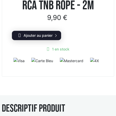
RCA TNB ROPE - 2M
9,90 €
Ajouter au panier
1
en stock
V
C
M
4
i
a
a
X
s
r
s
a
t
t
e
e
B
r
l
c
e
a
Descriptif produit
u
r