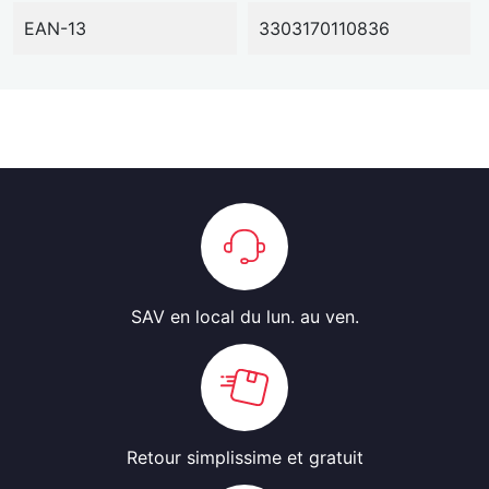
EAN-13
3303170110836
SAV en local
du lun. au ven.
Retour simplissime
et gratuit