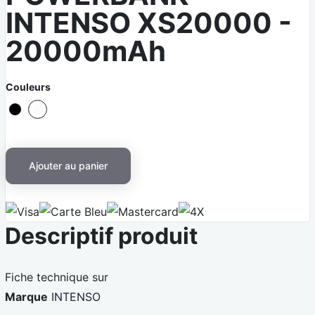
INTENSO XS20000 -
20000mAh
Couleurs
N
B
o
l
i
a
Ajouter au panier
r
n
c
V
C
M
4
Descriptif produit
i
a
a
X
s
r
s
a
t
t
Fiche technique sur
e
e
Marque
INTENSO
B
r