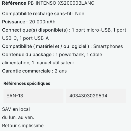
Référence
PB_INTENSO_XS20000BLANC
l
c
Compatibilité recharge sans-fil :
Non
e
a
Puissance :
20 000mAh
u
r
Connectique(s) disponible(s) :
1 port micro-USB, 1 port
e
d
USB-C, 1 port USB-A
Compatibilité ( matériel et / ou logiciel ) :
Smartphones
Contenue du package :
1 powerbank, 1 câble
alimentation, 1 manuel utilisateur
Garantie commerciale :
2 ans
Références spécifiques
EAN-13
4034303029594
SAV en local
du lun. au ven.
Retour simplissime