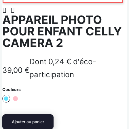


APPAREIL PHOTO
POUR ENFANT CELLY
CAMERA 2
Dont 0,24 € d'éco-
39,00 €
participation
Couleurs
R
B
o
l
s
e
Ajouter au panier
e
u