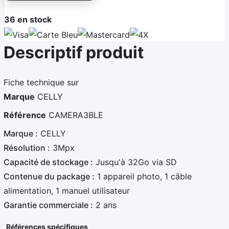
36
en stock
V
C
M
4
Descriptif produit
i
a
a
X
s
r
s
a
t
t
Fiche technique sur
e
e
Marque
CELLY
B
r
Référence
CAMERA3BLE
l
c
Marque :
CELLY
e
a
Résolution :
3Mpx
u
r
Capacité de stockage :
Jusqu'à 32Go via SD
e
d
Contenue du package :
1 appareil photo, 1 câble
alimentation, 1 manuel utilisateur
Garantie commerciale :
2 ans
Références spécifiques