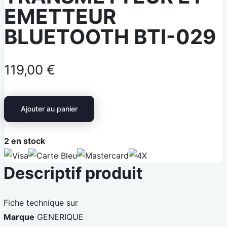
EMETTEUR
BLUETOOTH BTI-029
119,00 €
Ajouter au panier
2
en stock
V
C
M
4
Descriptif produit
i
a
a
X
s
r
s
a
t
t
Fiche technique sur
e
e
Marque
GENERIQUE
B
r