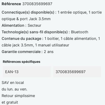
Référence
3700835699697
l
c
Connectique(s) disponible(s) :
1 entrée optique, 1 sortie
e
a
optique & port Jack 3.5mm
u
r
Alimentation :
Secteur
e
d
Technologie(s) sans-fil disponible(s) :
Bluetooth
Contenue du package :
1 boitier, 1 câble alimentation, 1
câble jack 3.5mm, 1 manuel utilisateur
Garantie commerciale :
2 ans
Références spécifiques
EAN-13
3700835699697
SAV en local
du lun. au ven.
Retour simplissime
et gratuit