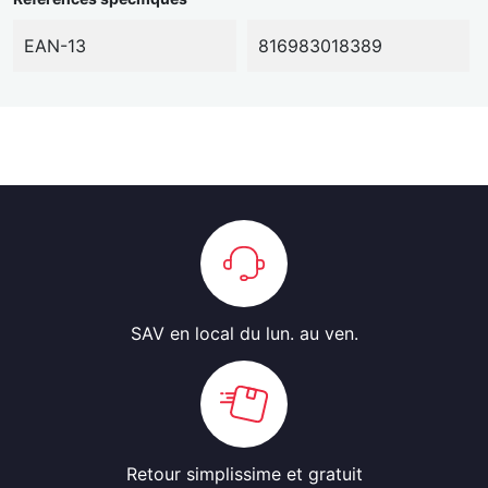
EAN-13
816983018389
SAV en local
du lun. au ven.
Retour simplissime
et gratuit