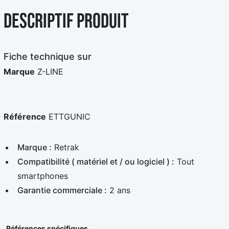
e
a
Descriptif produit
u
r
e
d
Fiche technique sur
Marque
Z-LINE
Référence
ETTGUNIC
Marque :
Retrak
Compatibilité ( matériel et / ou logiciel ) :
Tout
smartphones
Garantie commerciale :
2 ans
Références spécifiques