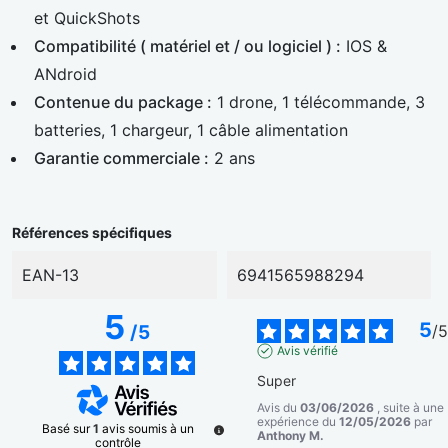
et QuickShots
Compatibilité ( matériel et / ou logiciel ) :
IOS &
ANdroid
Contenue du package :
1 drone, 1 télécommande, 3
batteries, 1 chargeur, 1 câble alimentation
Garantie commerciale :
2 ans
Références spécifiques
EAN-13
6941565988294
5
5
/
5
/
5
Avis vérifié
Super
Avis du
03/06/2026
, suite à une
expérience du
12/05/2026
par
Basé sur
1
avis soumis à un
Anthony M.
contrôle