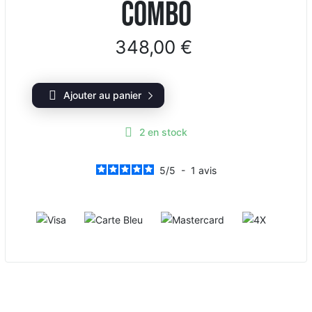
COMBO
348,00 €
Ajouter au panier
2
en stock
5
/
5
-
1
avis
Visa
Carte Bleue
Mastercard
4X